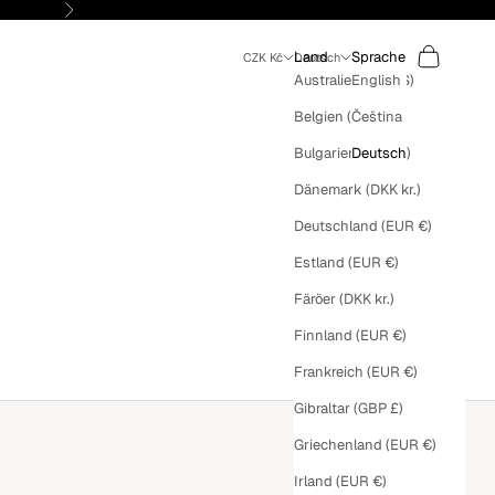
Vor
Suchen
Warenkorb
Land
Sprache
CZK Kč
Deutsch
English
Australien (AUD $)
Čeština
Belgien (EUR €)
Deutsch
Bulgarien (EUR €)
Dänemark (DKK kr.)
Deutschland (EUR €)
Estland (EUR €)
Färöer (DKK kr.)
Finnland (EUR €)
Frankreich (EUR €)
Gibraltar (GBP £)
Griechenland (EUR €)
Irland (EUR €)