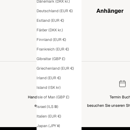
Dänemark (DKK kr.)
Anhänger
Deutschland (EUR €)
Estland (EUR €)
Färöer (DKK kr.)
Finnland (EUR €)
Frankreich (EUR €)
Gibraltar (GBP £)
Griechenland (EUR €)
Irland (EUR €)
Island (ISK kr)
Handgefertigter Schmuck
Termin Buc
Isle of Man (GBP £)
entworfen in Prag.
besuchen Sie unseren S
Israel (ILS ₪)
Italien (EUR €)
Japan (JPY ¥)