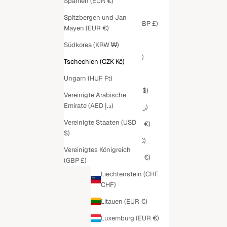
Spanien (EUR €)
Island (ISK kr)
Spitzbergen und Jan
Isle of Man (GBP £)
Mayen (EUR €)
Israel (ILS ₪)
Südkorea (KRW ₩)
Italien (EUR €)
Tschechien (CZK Kč)
Japan (JPY ¥)
Ungarn (HUF Ft)
Kanada (CAD $)
Vereinigte Arabische
Emirate (AED د.إ)
Katar (QAR ر.ق)
Vereinigte Staaten (USD
Kroatien (EUR €)
$)
Kuwait (EUR €)
Vereinigtes Königreich
Lettland (EUR €)
(GBP £)
Liechtenstein (CHF
CHF)
Litauen (EUR €)
Luxemburg (EUR €)