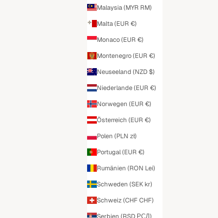
Malaysia (MYR RM)
Malta (EUR €)
Monaco (EUR €)
Montenegro (EUR €)
Neuseeland (NZD $)
Niederlande (EUR €)
Norwegen (EUR €)
Österreich (EUR €)
Polen (PLN zł)
Portugal (EUR €)
Rumänien (RON Lei)
Schweden (SEK kr)
Schweiz (CHF CHF)
Serbien (RSD РСД)