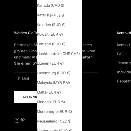
Kanada (CAD $)
Katar (QAR ر.ق)
Kroatien (EUR €)
Werden Sie Teil unserer Community
Kontakti
Kuwait (EUR €)
Lettland (EUR €)
Entdecken Sie exklusiven Zugang zu unseren
Kontakt
größten Drops, Aktionen, exklusiven Produkten
Liechtenstein (CHF CHF)
FAQ
und mehr.
Melden Sie sich an und erhalten
Termin 
Sie einen 5% Rabattcode per E-Mail.
Litauen (EUR €)
Individ
Luxemburg (EUR €)
Reparat
Malaysia (MYR RM)
Malta (EUR €)
ABONNIEREN
Monaco (EUR €)
Montenegro (EUR €)
Neuseeland (NZD $)
Niederlande (EUR €)