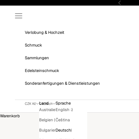
Zum Inhalt springen
Zurück
Menü
Verlobung & Hochzeit
Schmuck
Sammlungen
Edelsteinschmuck
Sonderanfertigungen & Dienstleistungen
Land
Sprache
CZK Kč
Deutsch
English
Australien (AUD $)
Warenkorb
Čeština
Belgien (EUR €)
Deutsch
Bulgarien (EUR €)