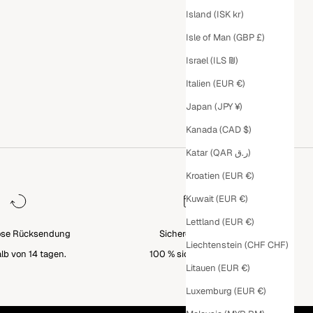
Island (ISK kr)
Isle of Man (GBP £)
Israel (ILS ₪)
Italien (EUR €)
Japan (JPY ¥)
Kanada (CAD $)
Katar (QAR ر.ق)
Kroatien (EUR €)
Kuwait (EUR €)
Lettland (EUR €)
ose Rücksendung
Sichere Zahlung
Liechtenstein (CHF CHF)
lb von 14 tagen.
100 % sichere kasse.
Litauen (EUR €)
Luxemburg (EUR €)