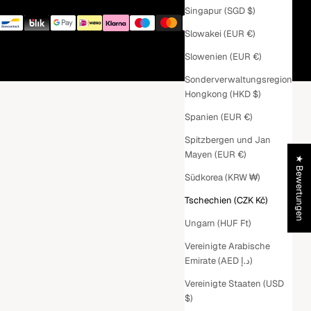
Singapur (SGD $)
Slowakei (EUR €)
Slowenien (EUR €)
Sonderverwaltungsregion
Hongkong (HKD $)
Spanien (EUR €)
Spitzbergen und Jan
Mayen (EUR €)
★ Bewertungen
Südkorea (KRW ₩)
Tschechien (CZK Kč)
Ungarn (HUF Ft)
Vereinigte Arabische
Emirate (AED د.إ)
Vereinigte Staaten (USD
$)