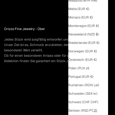
Malaysia (MYR RM)
Malta (EUR €)
Monaco (EUR €)
Montenegro (EUR €)
Orizzo Fine Jewelry -
Über
Neuseeland (NZD $)
Jedes Stück wird sorgfältig entworfen und von Hand gefertigt.
Niederlande (EUR €)
Unser Ziel ist es, Schmuck anzubieten, der jedem Moment einen
besonderen Wert verleiht.
Norwegen (EUR €)
Ob für einen besonderen Anlass oder für den Alltag – in unserer
Österreich (EUR €)
Kollektion finden Sie garantiert ein Stück, das Sie lieben werden.
Polen (PLN zł)
Portugal (EUR €)
Rumänien (RON Lei)
Schweden (SEK kr)
Schweiz (CHF CHF)
Serbien (RSD РСД)