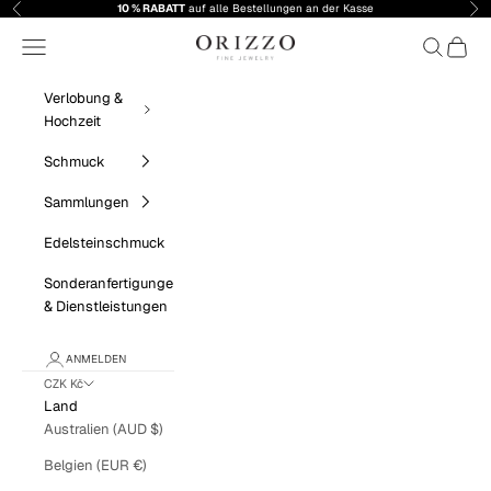
Zum Inhalt springen
10 % RABATT
auf alle Bestellungen an der Kasse
Zurück
Vor
Orizzo Fine Jewelry
Menü
Suchen
Warenk
Verlobung &
Hochzeit
Schmuck
Sammlungen
Edelsteinschmuck
Sonderanfertigungen
& Dienstleistungen
ANMELDEN
CZK Kč
Land
Australien (AUD $)
Belgien (EUR €)