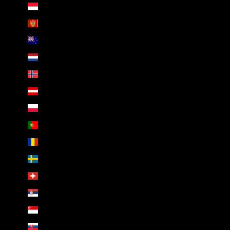
Monaco (EUR €)
Montenegro (EUR €)
Neuseeland (NZD $)
Niederlande (EUR €)
Norwegen (EUR €)
Österreich (EUR €)
Polen (PLN zł)
Portugal (EUR €)
Rumänien (RON Lei)
Schweden (SEK kr)
Schweiz (CHF CHF)
Serbien (RSD РСД)
Singapur (SGD $)
Slowakei (EUR €)