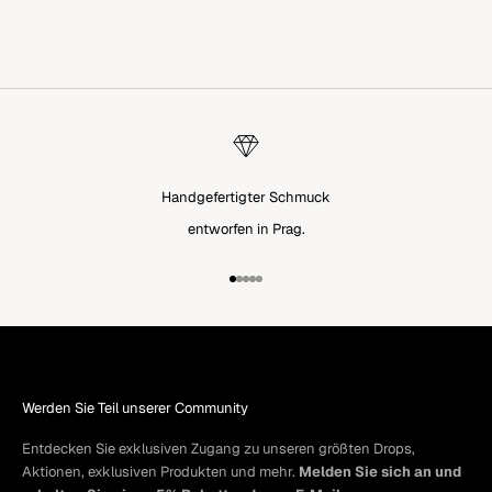
ANGEBOT
12.455,00 KČ
Handgefertigter Schmuck
entworfen in Prag.
Gehe zu Element 1
Gehe zu Element 2
Gehe zu Element 3
Gehe zu Element 4
Gehe zu Element 5
Werden Sie Teil unserer Community
Entdecken Sie exklusiven Zugang zu unseren größten Drops,
Aktionen, exklusiven Produkten und mehr.
Melden Sie sich an und