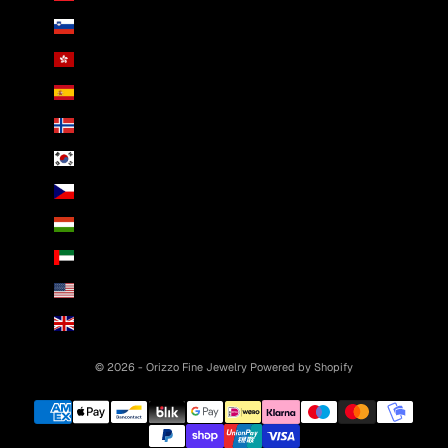
Slowenien (EUR €)
Sonderverwaltungsregion Hongkong (HKD $)
Spanien (EUR €)
Spitzbergen und Jan Mayen (EUR €)
Südkorea (KRW ₩)
Tschechien (CZK Kč)
Ungarn (HUF Ft)
Vereinigte Arabische Emirate (AED د.إ)
Vereinigte Staaten (USD $)
Vereinigtes Königreich (GBP £)
© 2026 - Orizzo Fine Jewelry
Powered by Shopify