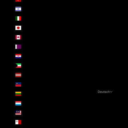
Israel (ILS ₪)
Italien (EUR €)
Japan (JPY ¥)
Kanada (CAD $)
Katar (QAR ر.ق)
Kroatien (EUR €)
Kuwait (EUR €)
Lettland (EUR €)
Liechtenstein (CHF CHF)
Deutsch
Litauen (EUR €)
Sprache
Luxemburg (EUR €)
English
Malaysia (MYR RM)
Čeština
Malta (EUR €)
Deutsch