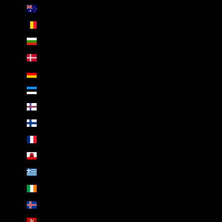
Australien (AUD $)
Belgien (EUR €)
Bulgarien (EUR €)
Dänemark (DKK kr.)
Deutschland (EUR €)
Estland (EUR €)
Färöer (DKK kr.)
Finnland (EUR €)
Frankreich (EUR €)
Gibraltar (GBP £)
Griechenland (EUR €)
Irland (EUR €)
Island (ISK kr)
Isle of Man (GBP £)