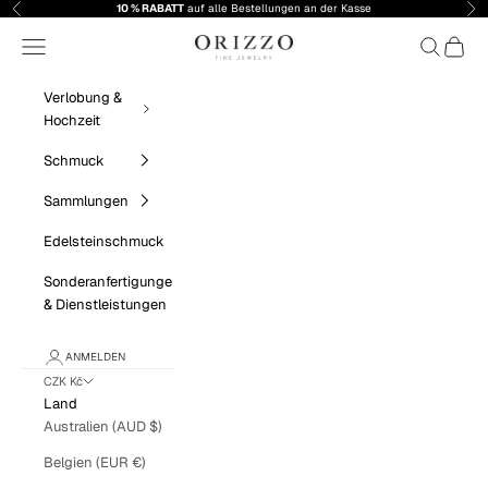
Zum Inhalt springen
10 % RABATT
auf alle Bestellungen an der Kasse
Zurück
Vor
Orizzo Fine Jewelry
Menü
Suchen
Warenk
Verlobung &
Hochzeit
Schmuck
Sammlungen
Edelsteinschmuck
Sonderanfertigungen
& Dienstleistungen
ANMELDEN
CZK Kč
Land
Australien (AUD $)
Belgien (EUR €)