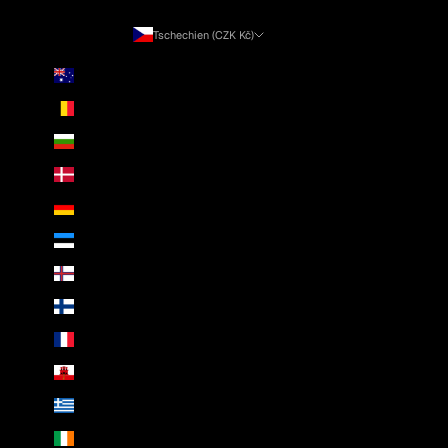
Tschechien (CZK Kč)
Land
Australien (AUD $)
Belgien (EUR €)
Bulgarien (EUR €)
Dänemark (DKK kr.)
Deutschland (EUR €)
Estland (EUR €)
Färöer (DKK kr.)
Finnland (EUR €)
Frankreich (EUR €)
Gibraltar (GBP £)
Griechenland (EUR €)
Irland (EUR €)