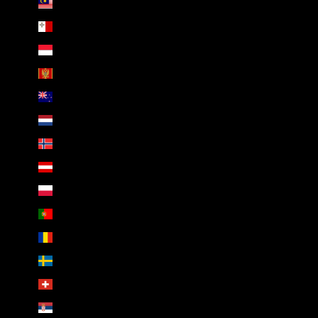
Malaysia (MYR RM)
Čeština
Malta (EUR €)
Deutsch
Monaco (EUR €)
Montenegro (EUR €)
Neuseeland (NZD $)
Niederlande (EUR €)
Norwegen (EUR €)
Österreich (EUR €)
Polen (PLN zł)
Portugal (EUR €)
Rumänien (RON Lei)
Schweden (SEK kr)
Schweiz (CHF CHF)
Serbien (RSD РСД)