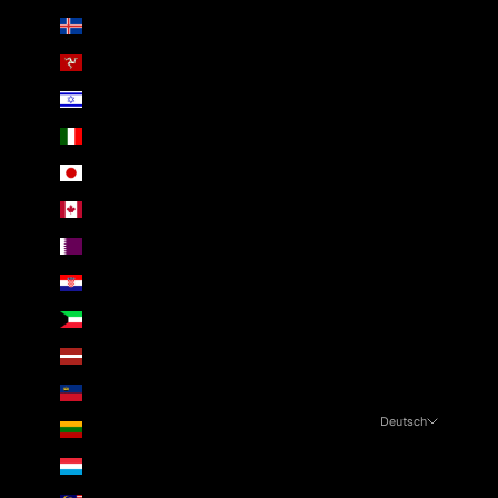
Island (ISK kr)
Isle of Man (GBP £)
Israel (ILS ₪)
Italien (EUR €)
Japan (JPY ¥)
Kanada (CAD $)
Katar (QAR ر.ق)
Kroatien (EUR €)
Kuwait (EUR €)
Lettland (EUR €)
Liechtenstein (CHF CHF)
Deutsch
Litauen (EUR €)
Sprache
Luxemburg (EUR €)
English