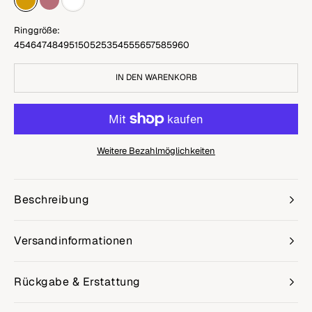
Gold
Rose Gold
White Gold
Ringgröße:
45
46
47
48
49
51
50
52
53
54
55
56
57
58
59
60
IN DEN WARENKORB
Weitere Bezahlmöglichkeiten
Beschreibung
Versandinformationen
Rückgabe & Erstattung