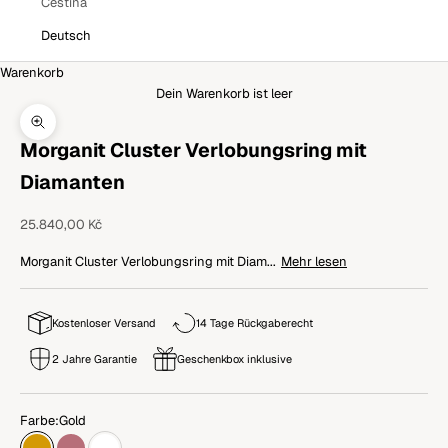
Čeština
Deutsch
Warenkorb
Dein Warenkorb ist leer
Bild vergrößern
Morganit Cluster Verlobungsring mit
Diamanten
Angebot
25.840,00 Kč
Morganit Cluster Verlobungsring mit Diam...
Mehr lesen
Kostenloser Versand
14 Tage Rückgaberecht
2 Jahre Garantie
Geschenkbox inklusive
Farbe:
Gold