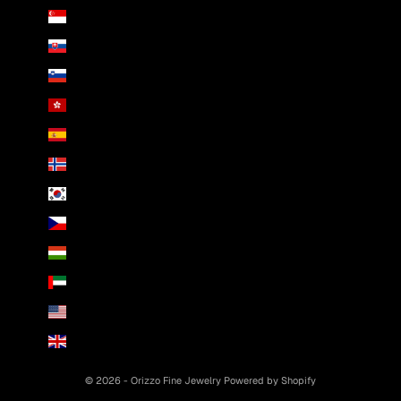
Singapur (SGD $)
Slowakei (EUR €)
Slowenien (EUR €)
Sonderverwaltungsregion Hongkong (HKD $)
Spanien (EUR €)
Spitzbergen und Jan Mayen (EUR €)
Südkorea (KRW ₩)
Tschechien (CZK Kč)
Ungarn (HUF Ft)
Vereinigte Arabische Emirate (AED د.إ)
Vereinigte Staaten (USD $)
Vereinigtes Königreich (GBP £)
© 2026 - Orizzo Fine Jewelry
Powered by Shopify