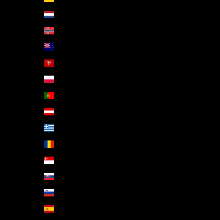
Nizozemsko (EUR €)
Norsko (EUR €)
Nový Zéland (NZD $)
Ostrov Man (GBP £)
Polsko (PLN zł)
Portugalsko (EUR €)
Rakousko (EUR €)
Řecko (EUR €)
Rumunsko (RON Lei)
Singapur (SGD $)
Slovensko (EUR €)
Slovinsko (EUR €)
Španělsko (EUR €)