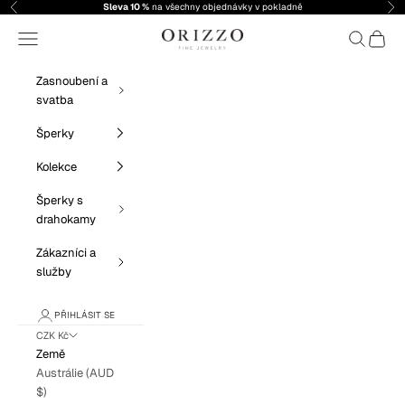
Přejít na obsah
Sleva 10 %
na všechny objednávky v pokladně
Předchozí
Dal
Orizzo Fine Jewelry
Nabídka
Hledat
Košík
Zasnoubení a
svatba
Šperky
Kolekce
Šperky s
drahokamy
Zákazníci a
služby
PŘIHLÁSIT SE
CZK Kč
Země
Austrálie (AUD
$)