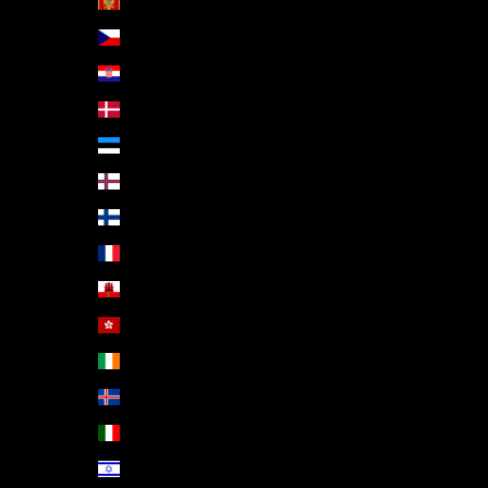
Černá Hora (EUR €)
Česko (CZK Kč)
Chorvatsko (EUR €)
Dánsko (DKK kr.)
Estonsko (EUR €)
Faerské ostrovy (DKK kr.)
Finsko (EUR €)
Francie (EUR €)
Gibraltar (GBP £)
Hongkong – ZAO Číny (HKD $)
Irsko (EUR €)
Island (ISK kr)
Itálie (EUR €)
Izrael (ILS ₪)