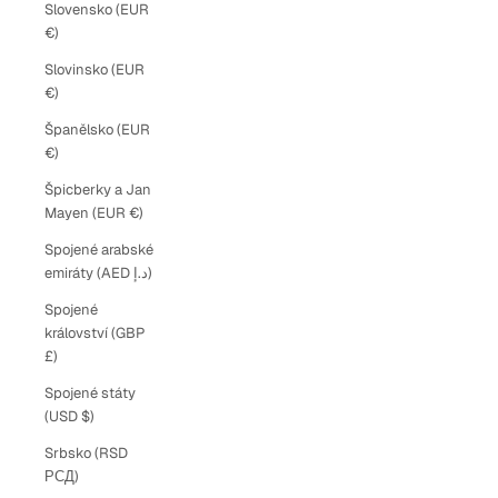
Slovensko (EUR
€)
Slovinsko (EUR
€)
Španělsko (EUR
€)
Špicberky a Jan
Mayen (EUR €)
Spojené arabské
emiráty (AED د.إ)
Spojené
království (GBP
£)
Spojené státy
(USD $)
Srbsko (RSD
РСД)