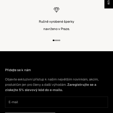
Ručně vyrobené šperky
navrženo v Praze.
Přejít na položku 1
Přejít na položku 2
Přejít na položku 3
Přejít na položku 4
Přejít na položku 5
Přidejte se k nám
Objevte exkluzivní přístup k našim největším novinkám, akcím,
produktům jen pro členy a další výhodám.
Zaregistrujte se a
získejte 5% slevový kód do e-mailu.