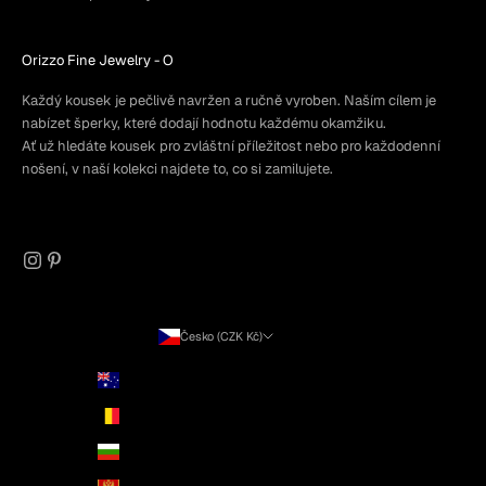
Orizzo Fine Jewelry -
O
Každý kousek je pečlivě navržen a ručně vyroben. Naším cílem je
nabízet šperky, které dodají hodnotu každému okamžiku.
Ať už hledáte kousek pro zvláštní příležitost nebo pro každodenní
nošení, v naší kolekci najdete to, co si zamilujete.
Česko (CZK Kč)
Země
Austrálie (AUD $)
Belgie (EUR €)
Bulharsko (EUR €)