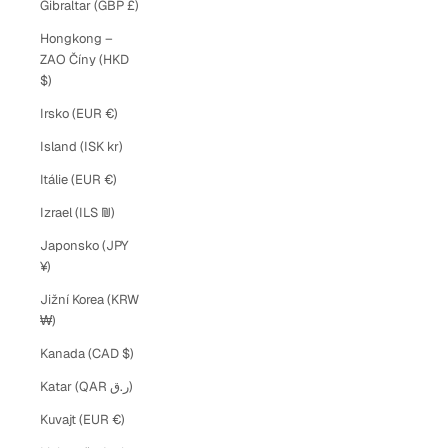
Gibraltar (GBP £)
Hongkong –
ZAO Číny (HKD
$)
Irsko (EUR €)
Island (ISK kr)
Itálie (EUR €)
Izrael (ILS ₪)
Japonsko (JPY
¥)
Jižní Korea (KRW
₩)
Kanada (CAD $)
Katar (QAR ر.ق)
Kuvajt (EUR €)