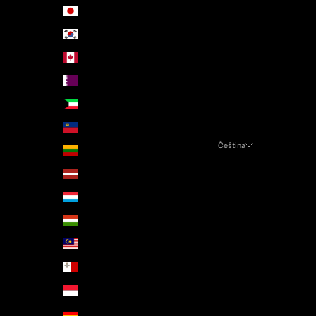
Japonsko (JPY ¥)
Jižní Korea (KRW ₩)
Kanada (CAD $)
Katar (QAR ر.ق)
Kuvajt (EUR €)
Lichtenštejnsko (CHF CHF)
Čeština
Litva (EUR €)
Jazyk
Lotyšsko (EUR €)
English
Lucembursko (EUR €)
Čeština
Maďarsko (HUF Ft)
Deutsch
Malajsie (MYR RM)
Malta (EUR €)
Monako (EUR €)
Německo (EUR €)